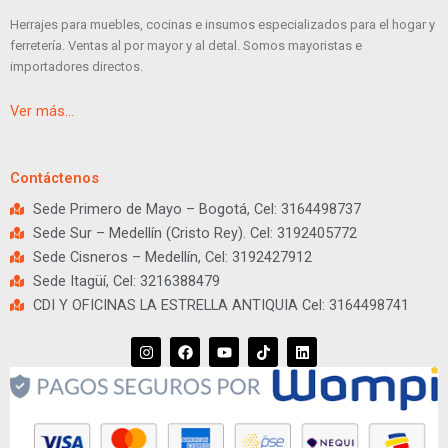
Herrajes para muebles, cocinas e insumos especializados para el hogar y
ferretería. Ventas al por mayor y al detal. Somos mayoristas e
importadores directos.
Ver más…
Contáctenos
Sede Primero de Mayo – Bogotá, Cel: 3164498737
Sede Sur – Medellín (Cristo Rey). Cel: 3192405772
Sede Cisneros – Medellín, Cel: 3192427912
Sede Itagüí, Cel: 3216388479
CDI Y OFICINAS LA ESTRELLA ANTIQUIA Cel: 3164498741
I
F
Y
T
L
n
a
o
i
i
s
c
u
k
n
t
e
t
t
k
a
b
u
o
e
g
o
b
k
d
r
o
e
i