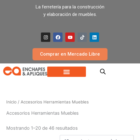
Ir
La ferretería para la construcción
al
y elaboración de muebles.
contenido
I
F
Y
T
L
n
a
o
i
i
s
c
u
k
n
t
e
t
t
k
a
b
u
o
e
Comprar en Mercado Libre
g
o
b
k
d
r
o
e
i
a
k
n
m
Inicio
/ Accesorios Herramientas Muebles
Accesorios Herramientas Muebles
Mostrando 1–20 de 46 resultados