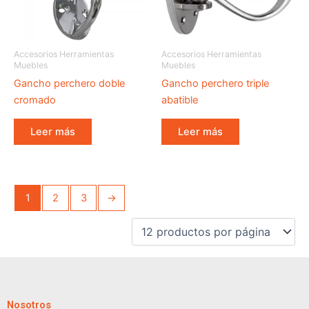
Accesorios Herramientas
Accesorios Herramientas
Muebles
Muebles
Gancho perchero doble
Gancho perchero triple
cromado
abatible
Leer más
Leer más
1
2
3
→
Nosotros