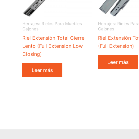
Herrajes: Rieles Para Muebles
Herrajes: Rieles Pa
Cajones
Cajones
Riel Extensión Total Cierre
Riel Extensión T
Lento (Full Extension Low
(Full Extension)
Closing)
Leer más
Leer más