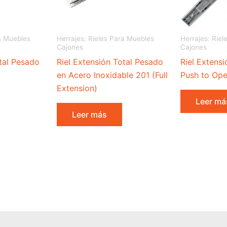
ra Muebles
Herrajes: Rieles Para Muebles
Herrajes: Rie
Cajones
Cajones
otal Pesado
Riel Extensión Total Pesado
Riel Extens
en Acero Inoxidable 201 (Full
Push to Ope
Extension)
Leer má
Leer más