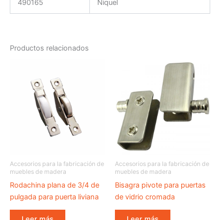
490165
Niquel
Productos relacionados
Accesorios para la fabricación de
Accesorios para la fabricación de
muebles de madera
muebles de madera
Rodachina plana de 3/4 de
Bisagra pivote para puertas
pulgada para puerta liviana
de vidrio cromada
Leer más
Leer más