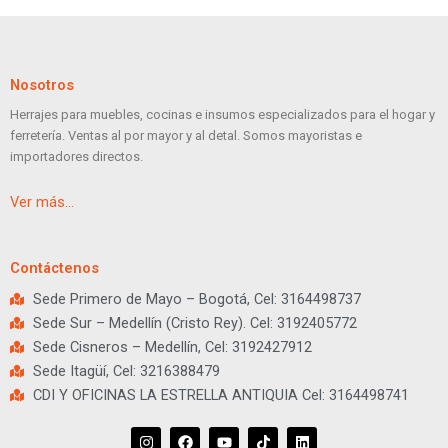
Nosotros
Herrajes para muebles, cocinas e insumos especializados para el hogar y
ferretería. Ventas al por mayor y al detal. Somos mayoristas e
importadores directos.
Ver más…
Contáctenos
Sede Primero de Mayo – Bogotá, Cel: 3164498737
Sede Sur – Medellín (Cristo Rey). Cel: 3192405772
Sede Cisneros – Medellín, Cel: 3192427912
Sede Itagüí, Cel: 3216388479
CDI Y OFICINAS LA ESTRELLA ANTIQUIA Cel: 3164498741
I
F
Y
T
L