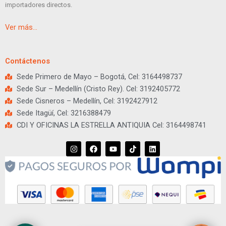
importadores directos.
Ver más…
Contáctenos
Sede Primero de Mayo – Bogotá, Cel: 3164498737
Sede Sur – Medellín (Cristo Rey). Cel: 3192405772
Sede Cisneros – Medellín, Cel: 3192427912
Sede Itagüí, Cel: 3216388479
CDI Y OFICINAS LA ESTRELLA ANTIQUIA Cel: 3164498741
I
F
Y
T
L
n
a
o
i
i
s
c
u
k
n
t
e
t
t
k
a
b
u
o
e
g
o
b
k
d
r
o
e
i
a
k
n
m