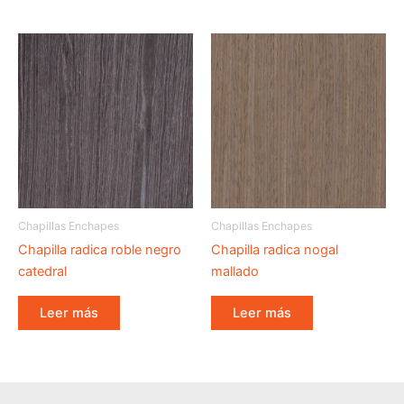
Chapillas Enchapes
Chapillas Enchapes
Chapilla radica roble negro
Chapilla radica nogal
catedral
mallado
Leer más
Leer más