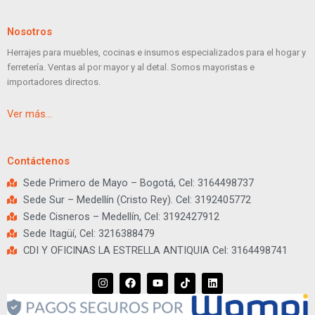
Nosotros
Herrajes para muebles, cocinas e insumos especializados para el hogar y
ferretería. Ventas al por mayor y al detal. Somos mayoristas e
importadores directos.
Ver más…
Contáctenos
Sede Primero de Mayo – Bogotá, Cel: 3164498737
Sede Sur – Medellín (Cristo Rey). Cel: 3192405772
Sede Cisneros – Medellín, Cel: 3192427912
Sede Itagüí, Cel: 3216388479
CDI Y OFICINAS LA ESTRELLA ANTIQUIA Cel: 3164498741
I
F
Y
T
L
n
a
o
i
i
s
c
u
k
n
t
e
t
t
k