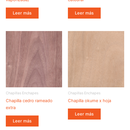
Leer más
Leer más
Chapillas Enchapes
Chapillas Enchapes
Chapilla cedro rameado
Chapilla okume x hoja
extra
Leer más
Leer más