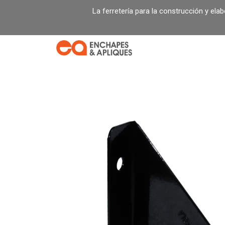
Ir
La ferretería para la construcción y ela
al
contenido