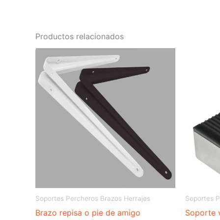
Productos relacionados
Soportes Percheros Brazos Herrajes
Soportes P
Brazo repisa o pie de amigo
Soporte 