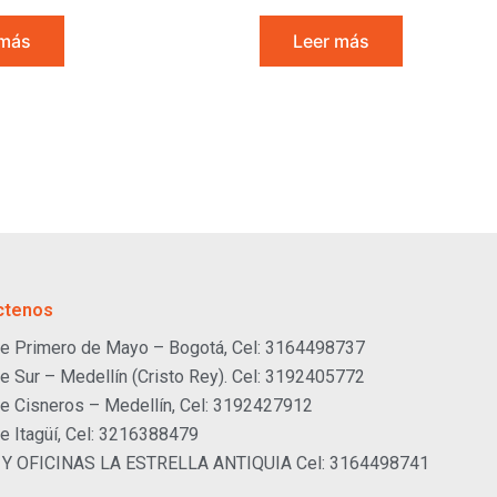
 más
Leer más
ctenos
e Primero de Mayo – Bogotá, Cel: 3164498737
e Sur – Medellín (Cristo Rey). Cel: 3192405772
e Cisneros – Medellín, Cel: 3192427912
e Itagüí, Cel: 3216388479
 Y OFICINAS LA ESTRELLA ANTIQUIA Cel: 3164498741