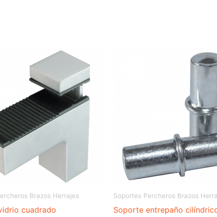
ercheros Brazos Herrajes
Soportes Percheros Brazos Herra
vidrio cuadrado
Soporte entrepaño cilíndric