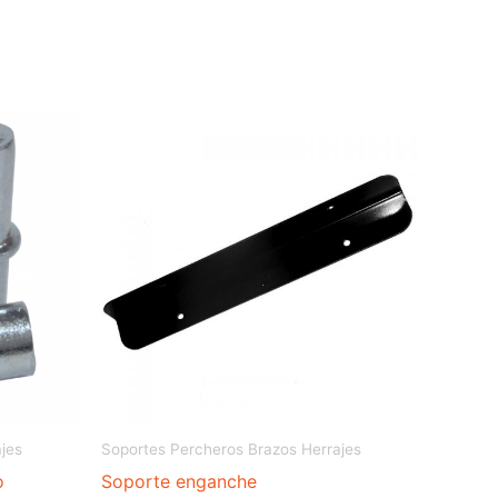
jes
Soportes Percheros Brazos Herrajes
o
Soporte enganche