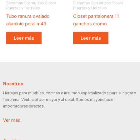
Sistemas Corredizos Closet
Sistemas Corredizos Closet
Puertas y Herrajes
Puertas y Herrajes
Tubo ranura ovalado
Closet pantalonera 11
aluminio peral m43
ganchos cromo
Leer más
Leer más
Nosotros
Herrajes para muebles, cocinas e insumos especializados para el hogar y
ferretería. Ventas al por mayor y al detal. Somos mayoristas e
importadores directos.
Ver más…