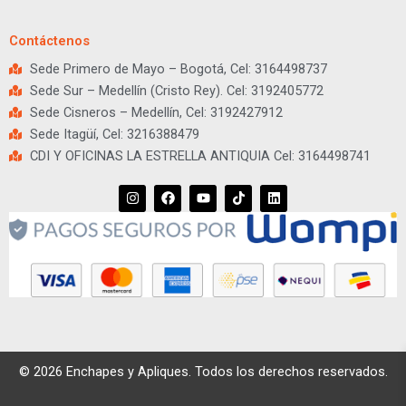
Contáctenos
Sede Primero de Mayo – Bogotá, Cel: 3164498737
Sede Sur – Medellín (Cristo Rey). Cel: 3192405772
Sede Cisneros – Medellín, Cel: 3192427912
Sede Itagüí, Cel: 3216388479
CDI Y OFICINAS LA ESTRELLA ANTIQUIA Cel: 3164498741
I
F
Y
T
L
n
a
o
i
i
s
c
u
k
n
t
e
t
t
k
a
b
u
o
e
g
o
b
k
d
r
o
e
i
a
k
n
m
© 2026 Enchapes y Apliques. Todos los derechos reservados.