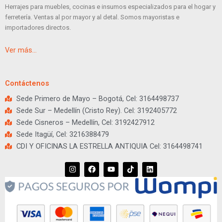
Herrajes para muebles, cocinas e insumos especializados para el hogar y
ferretería. Ventas al por mayor y al detal. Somos mayoristas e
importadores directos.
Ver más…
Contáctenos
Sede Primero de Mayo – Bogotá, Cel: 3164498737
Sede Sur – Medellín (Cristo Rey). Cel: 3192405772
Sede Cisneros – Medellín, Cel: 3192427912
Sede Itagüí, Cel: 3216388479
CDI Y OFICINAS LA ESTRELLA ANTIQUIA Cel: 3164498741
I
F
Y
T
L
n
a
o
i
i
s
c
u
k
n
t
e
t
t
k
a
b
u
o
e
g
o
b
k
d
r
o
e
i
a
k
n