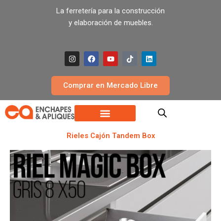
Ir
La ferretería para la construcción
al
y elaboración de muebles.
contenido
I
F
Y
T
L
n
a
o
i
i
s
c
u
k
n
t
e
t
t
k
a
b
u
o
e
Comprar en Mercado Libre
g
o
b
k
d
r
o
e
i
a
k
n
m
Rieles Cajón Tandem Box