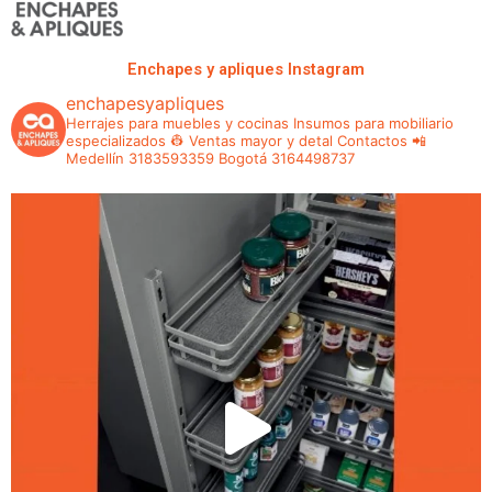
Enchapes y apliques Instagram
enchapesyapliques
Herrajes para muebles y cocinas
Insumos para mobiliario
especializados 👷
Ventas mayor y detal
Contactos 📲
Medellín 3183593359
Bogotá 3164498737