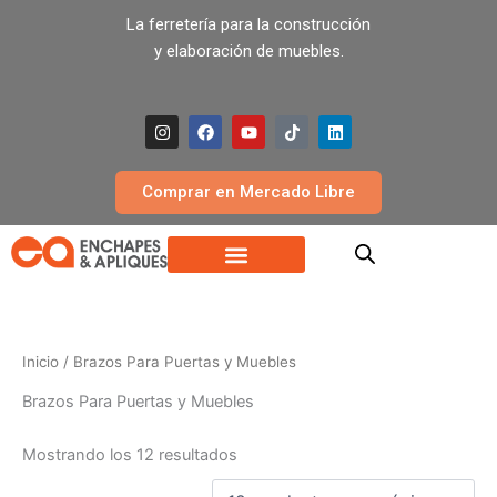
Ir
La ferretería para la construcción
al
y elaboración de muebles.
contenido
I
F
Y
T
L
n
a
o
i
i
s
c
u
k
n
t
e
t
t
k
a
b
u
o
e
Comprar en Mercado Libre
g
o
b
k
d
r
o
e
i
a
k
n
m
Inicio
/ Brazos Para Puertas y Muebles
Brazos Para Puertas y Muebles
Mostrando los 12 resultados