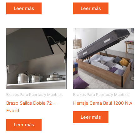
Leer más
Leer más
Brazos Para Puertas y Muebles
Brazos Para Puertas y Muebles
Brazo Salice Doble 72 –
Herraje Cama Baúl 1200 Nw
Evolift
Leer más
Leer más