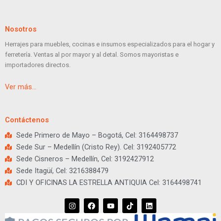
Nosotros
Herrajes para muebles, cocinas e insumos especializados para el hogar y
ferretería. Ventas al por mayor y al detal. Somos mayoristas e
importadores directos.
Ver más…
Contáctenos
Sede Primero de Mayo – Bogotá, Cel: 3164498737
Sede Sur – Medellín (Cristo Rey). Cel: 3192405772
Sede Cisneros – Medellín, Cel: 3192427912
Sede Itagüí, Cel: 3216388479
CDI Y OFICINAS LA ESTRELLA ANTIQUIA Cel: 3164498741
I
F
Y
T
L
n
a
o
i
i
s
c
u
k
n