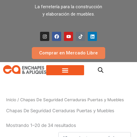
Ir
La ferretería para la construcción
al
y elaboración de muebles.
contenido
I
F
Y
T
L
n
a
o
i
i
s
c
u
k
n
t
e
t
t
k
a
b
u
o
e
Comprar en Mercado Libre
g
o
b
k
d
r
o
e
i
a
k
n
m
Inicio
/ Chapas De Seguridad Cerraduras Puertas y Muebles
Chapas De Seguridad Cerraduras Puertas y Muebles
Mostrando 1–20 de 34 resultados