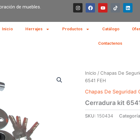
I
F
Y
T
L
boración de muebles.
n
a
o
i
i
s
c
u
k
n
t
e
t
t
k
a
b
u
o
e
g
o
b
k
d
Inicio
Herrajes
Productos
Catálogo
Ofe
r
o
e
i
a
k
n
m
Contactenos
Inicio
/
Chapas De Seguri
6541 FEH
Chapas De Seguridad C
Cerradura kit 654
SKU:
150434
Categorí