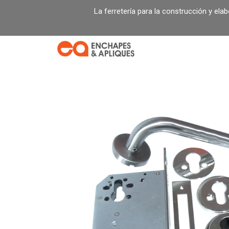
Ir
La ferretería para la construcción y ela
al
contenido