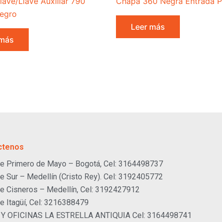
lave/Llave Auxiliar 790
Chapa 360 Negra Entrada P
egro
Leer más
 más
ctenos
e Primero de Mayo – Bogotá, Cel: 3164498737
e Sur – Medellín (Cristo Rey). Cel: 3192405772
e Cisneros – Medellín, Cel: 3192427912
e Itagüí, Cel: 3216388479
 Y OFICINAS LA ESTRELLA ANTIQUIA Cel: 3164498741