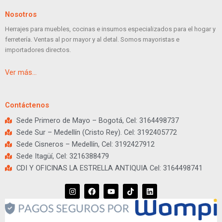
Nosotros
Herrajes para muebles, cocinas e insumos especializados para el hogar y
ferretería. Ventas al por mayor y al detal. Somos mayoristas e
importadores directos.
Ver más…
Contáctenos
Sede Primero de Mayo – Bogotá, Cel: 3164498737
Sede Sur – Medellín (Cristo Rey). Cel: 3192405772
Sede Cisneros – Medellín, Cel: 3192427912
Sede Itagüí, Cel: 3216388479
CDI Y OFICINAS LA ESTRELLA ANTIQUIA Cel: 3164498741
I
F
Y
T
L
n
a
o
i
i
s
c
u
k
n
t
e
t
t
k
a
b
u
o
e