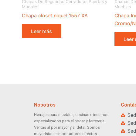
Chapas De Seguridad Cerraduras Puertas y
Chapas De 
Muebles
Muebles
Chapa closet niquel 1557 XA
Chapa Inc
Cromo/N
Leer más
Leer
Nosotros
Contá
Herrajes para muebles, cocinas e insumos
Sed
especializados para el hogar y ferretería.
Sed
Ventas al por mayor y al detal. Somos
Sed
mayoristas e importadores directos.