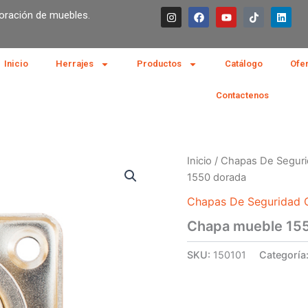
I
F
Y
T
L
boración de muebles.
n
a
o
i
i
s
c
u
k
n
t
e
t
t
k
a
b
u
o
e
g
o
b
k
d
Inicio
Herrajes
Productos
Catálogo
Ofe
r
o
e
i
a
k
n
m
Contactenos
Inicio
/
Chapas De Seguri
1550 dorada
Chapas De Seguridad C
Chapa mueble 15
SKU:
150101
Categoría