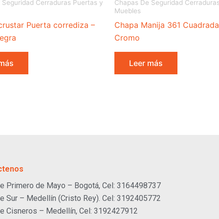
Seguridad Cerraduras Puertas y
Chapas De Seguridad Cerraduras
Muebles
rustar Puerta corrediza –
Chapa Manija 361 Cuadrada
egra
Cromo
 más
Leer más
ctenos
e Primero de Mayo – Bogotá, Cel: 3164498737
e Sur – Medellín (Cristo Rey). Cel: 3192405772
e Cisneros – Medellín, Cel: 3192427912