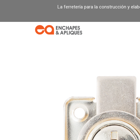
Ir
La ferretería para la construcción y ela
al
contenido