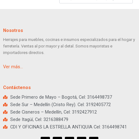
Nosotros
Herrajes para muebles, cocinas e insumos especializados para el hogar y
ferretería. Ventas al por mayor y al detal. Somos mayoristas e
importadores directos.
Ver más…
Contáctenos
Sede Primero de Mayo – Bogotá, Cel: 3164498737
Sede Sur – Medellín (Cristo Rey). Cel: 3192405772
Sede Cisneros – Medellín, Cel: 3192427912
Sede Itagüí, Cel: 3216388479
CDI Y OFICINAS LA ESTRELLA ANTIQUIA Cel: 3164498741
I
F
Y
T
L