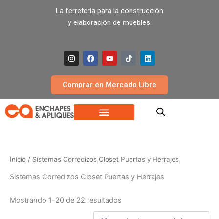
Ir
La ferretería para la construcción
al
y elaboración de muebles.
contenido
I
F
Y
T
L
n
a
o
i
i
s
c
u
k
n
t
e
t
t
k
a
b
u
o
e
Comprar en Mercado Libre
g
o
b
k
d
r
o
e
i
a
k
n
m
Inicio
/ Sistemas Corredizos Closet Puertas y Herrajes
Sistemas Corredizos Closet Puertas y Herrajes
Mostrando 1–20 de 22 resultados