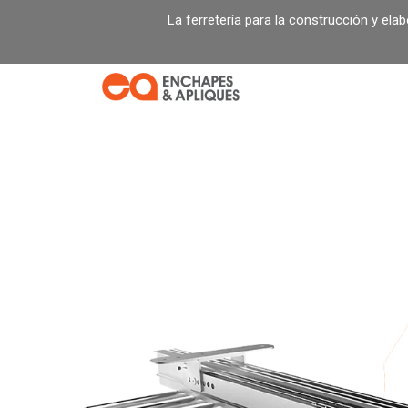
Ir
La ferretería para la construcción y ela
al
contenido