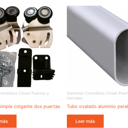
orredizos Closet Puertas y
Sistemas Corredizos Closet Puer
Herrajes
simple colgante dos puertas
Tubo ovalado aluminio pera
 más
Leer más