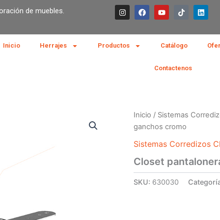
I
F
Y
T
L
boración de muebles.
n
a
o
i
i
s
c
u
k
n
t
e
t
t
k
a
b
u
o
e
g
o
b
k
d
Inicio
Herrajes
Productos
Catálogo
Ofe
r
o
e
i
a
k
n
m
Contactenos
Inicio
/
Sistemas Corrediz
ganchos cromo
Sistemas Corredizos Cl
Closet pantalone
SKU:
630030
Categorí