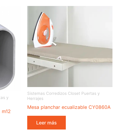
Sistemas Corredizos Closet Puertas y
tas y
Herrajes
Mesa planchar ecualizable CY0860A
l m12
Leer más