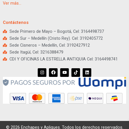
Ver más…
Contáctenos
Sede Primero de Mayo – Bogotá, Cel: 3164498737
Sede Sur – Medellín (Cristo Rey). Cel: 3192405772
Sede Cisneros – Medellín, Cel: 3192427912
Sede Itagüí, Cel: 3216388479
CDI Y OFICINAS LA ESTRELLA ANTIQUIA Cel: 3164498741
I
F
Y
T
L
n
a
o
i
i
s
c
u
k
n
t
e
t
t
k
a
b
u
o
e
g
o
b
k
d
r
o
e
i
a
k
n
m
© 2026 Enchapes y Apliques. Todos los derechos reservados.