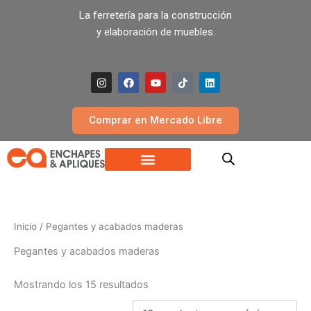
Ir
La ferretería para la construcción
al
y elaboración de muebles.
contenido
I
F
Y
T
L
n
a
o
i
i
s
c
u
k
n
t
e
t
t
k
a
b
u
o
e
Comprar en Mercado Libre
g
o
b
k
d
r
o
e
i
a
k
n
m
Inicio
/ Pegantes y acabados maderas
Pegantes y acabados maderas
Mostrando los 15 resultados