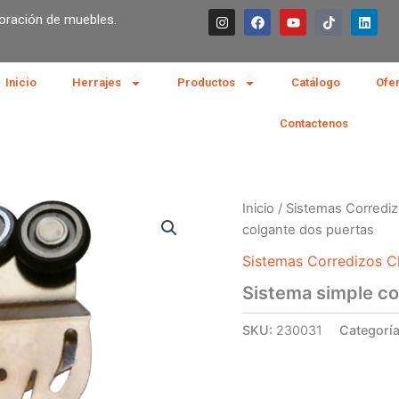
I
F
Y
T
L
boración de muebles.
n
a
o
i
i
s
c
u
k
n
t
e
t
t
k
a
b
u
o
e
g
o
b
k
d
Inicio
Herrajes
Productos
Catálogo
Ofe
r
o
e
i
a
k
n
m
Contactenos
Inicio
/
Sistemas Corrediz
colgante dos puertas
Sistemas Corredizos Cl
Sistema simple co
SKU:
230031
Categorí