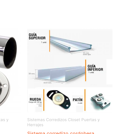
tas y
Sistemas Corredizos Closet Puertas y
Herrajes
Sistema corredizo cordobesa