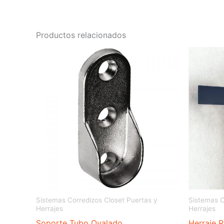
Productos relacionados
Sistemas Corredizos Closet Puertas y
Sistemas C
Herrajes
Herrajes
Soporte Tubo Ovalado
Herraje R