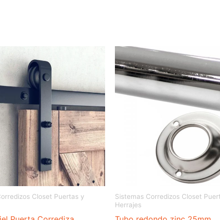
orredizos Closet Puertas y
Sistemas Corredizos Closet Puer
Herrajes
iel Puerta Corrediza
Tubo redondo zinc 25mm