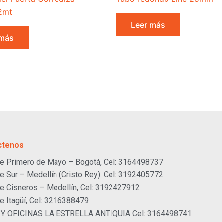
2mt
Leer más
 más
ctenos
e Primero de Mayo – Bogotá, Cel: 3164498737
e Sur – Medellín (Cristo Rey). Cel: 3192405772
e Cisneros – Medellín, Cel: 3192427912
e Itagüí, Cel: 3216388479
 Y OFICINAS LA ESTRELLA ANTIQUIA Cel: 3164498741