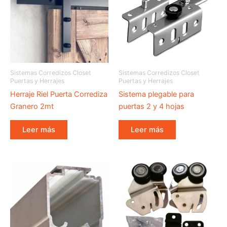
Sistemas Corredizos Closet
Sistemas Corredizos Closet
Puertas y Herrajes
Puertas y Herrajes
Herraje Riel Puerta Corrediza
Sistema plegable para
Granero 2mt
puertas 2 y 4 hojas
Leer más
Leer más