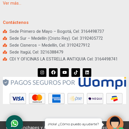
Ver más…
Contáctenos
Sede Primero de Mayo – Bogotá, Cel: 3164498737
Sede Sur – Medellín (Cristo Rey). Cel: 3192405772
Sede Cisneros – Medellín, Cel: 3192427912
Sede Itagüí, Cel: 3216388479
CDI Y OFICINAS LA ESTRELLA ANTIQUIA Cel: 3164498741
I
F
Y
T
L
n
a
o
i
i
s
c
u
k
n
t
e
t
t
k
a
b
u
o
e
g
o
b
k
d
r
o
e
i
a
k
n
m
¡Hola! ¿Cómo puedo ayudarte?
© 2026 Enchapes y Apliques. Todos los derechos reservados.