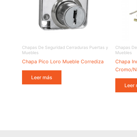
Chapas De Seguridad Cerraduras Puertas y
Chapas De 
Muebles
Muebles
Chapa Pico Loro Mueble Corrediza
Chapa Inc
Cromo/N
Leer más
Leer