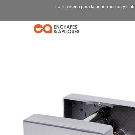
Ir
La ferretería para la construcción y ela
al
contenido