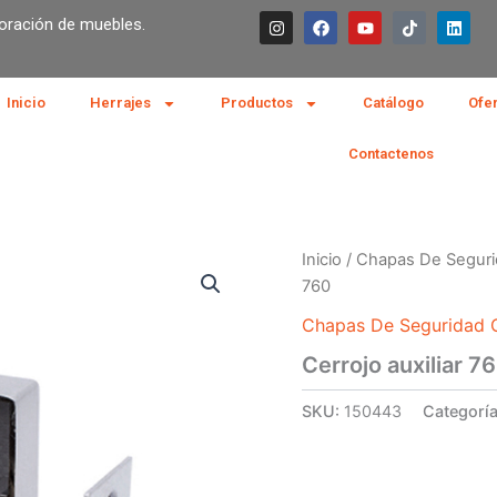
I
F
Y
T
L
boración de muebles.
n
a
o
i
i
s
c
u
k
n
t
e
t
t
k
a
b
u
o
e
g
o
b
k
d
Inicio
Herrajes
Productos
Catálogo
Ofe
r
o
e
i
a
k
n
m
Contactenos
Inicio
/
Chapas De Seguri
760
Chapas De Seguridad C
Cerrojo auxiliar 7
SKU:
150443
Categorí