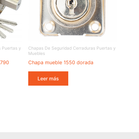
 Puertas y
Chapas De Seguridad Cerraduras Puertas y
Muebles
 790
Chapa mueble 1550 dorada
Leer más