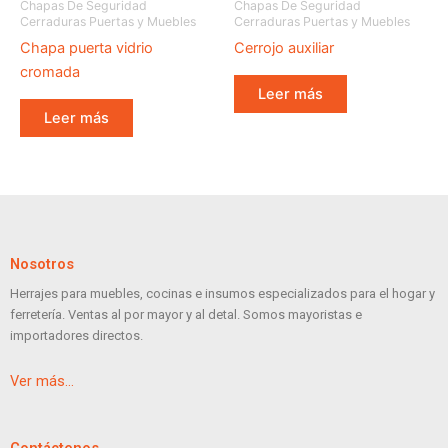
Chapas De Seguridad
Chapas De Seguridad
Cerraduras Puertas y Muebles
Cerraduras Puertas y Muebles
Chapa puerta vidrio
Cerrojo auxiliar
cromada
Leer más
Leer más
Nosotros
Herrajes para muebles, cocinas e insumos especializados para el hogar y
ferretería. Ventas al por mayor y al detal. Somos mayoristas e
importadores directos.
Ver más…
Contáctenos