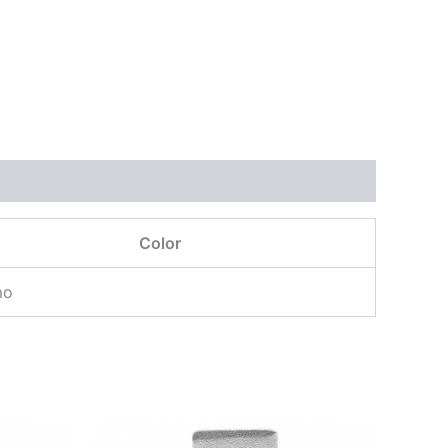
Color
mo