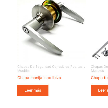
Chapas De Seguridad Cerraduras Puertas y
Chapas De 
Muebles
Muebles
Chapa manija inox Ibiza
Chapa tr
Leer más
Leer