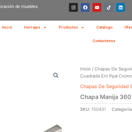
I
F
Y
T
L
boración de muebles.
n
a
o
i
i
s
c
u
k
n
t
e
t
t
k
a
b
u
o
e
g
o
b
k
d
Inicio
Herrajes
Productos
Catálogo
Ofe
r
o
e
i
a
k
n
m
Contactenos
Inicio
/
Chapas De Seguri
Cuadrada Ent Ppal Crom
Chapas De Seguridad C
Chapa Manija 360
SKU:
150431
Categoría