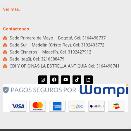
Ver más…
Contáctenos
Sede Primero de Mayo – Bogotá, Cel: 3164498737
Sede Sur – Medellín (Cristo Rey). Cel: 3192405772
Sede Cisneros – Medellín, Cel: 3192427912
Sede Itagüí, Cel: 3216388479
CDI Y OFICINAS LA ESTRELLA ANTIQUIA Cel: 3164498741
I
F
Y
T
L
n
a
o
i
i
s
c
u
k
n
t
e
t
t
k
a
b
u
o
e
g
o
b
k
d
r
o
e
i
a
k
n
m