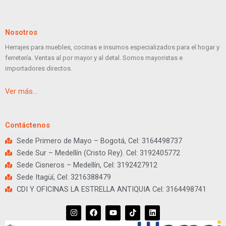
Nosotros
Herrajes para muebles, cocinas e insumos especializados para el hogar y
ferretería. Ventas al por mayor y al detal. Somos mayoristas e
importadores directos.
Ver más…
Contáctenos
Sede Primero de Mayo – Bogotá, Cel: 3164498737
Sede Sur – Medellín (Cristo Rey). Cel: 3192405772
Sede Cisneros – Medellín, Cel: 3192427912
Sede Itagüí, Cel: 3216388479
CDI Y OFICINAS LA ESTRELLA ANTIQUIA Cel: 3164498741
I
F
Y
T
L
n
a
o
i
i
s
c
u
k
n