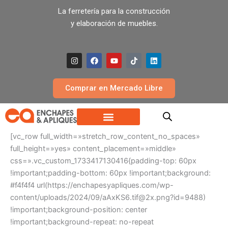
Ir
La ferretería para la construcción
al
y elaboración de muebles.
contenido
I
F
Y
T
L
n
a
o
i
i
s
c
u
k
n
t
e
t
t
k
a
b
u
o
e
Comprar en Mercado Libre
g
o
b
k
d
r
o
e
i
a
k
n
m
[vc_row full_width=»stretch_row_content_no_spaces»
full_height=»yes» content_placement=»middle»
css=».vc_custom_1733417130416{padding-top: 60px
!important;padding-bottom: 60px !important;background:
#f4f4f4 url(https://enchapesyapliques.com/wp-
content/uploads/2024/09/
aAxKS6.tif@2x.png
?id=9488)
!important;background-position: center
!important;background-repeat: no-repeat