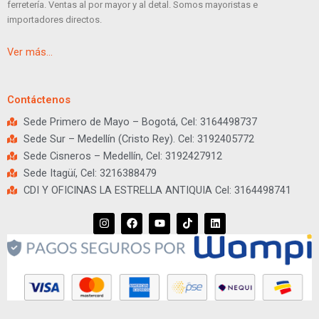
ferretería. Ventas al por mayor y al detal. Somos mayoristas e
importadores directos.
Ver más…
Contáctenos
Sede Primero de Mayo – Bogotá, Cel: 3164498737
Sede Sur – Medellín (Cristo Rey). Cel: 3192405772
Sede Cisneros – Medellín, Cel: 3192427912
Sede Itagüí, Cel: 3216388479
CDI Y OFICINAS LA ESTRELLA ANTIQUIA Cel: 3164498741
I
F
Y
T
L
n
a
o
i
i
s
c
u
k
n
t
e
t
t
k
a
b
u
o
e
g
o
b
k
d
r
o
e
i
a
k
n
m