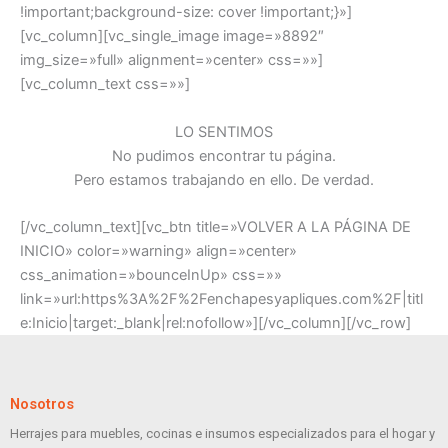
!important;background-size: cover !important;}»]
[vc_column][vc_single_image image=»8892″
img_size=»full» alignment=»center» css=»»]
[vc_column_text css=»»]
LO SENTIMOS
No pudimos encontrar tu página.
Pero estamos trabajando en ello. De verdad.
[/vc_column_text][vc_btn title=»VOLVER A LA PÁGINA DE
INICIO» color=»warning» align=»center»
css_animation=»bounceInUp» css=»»
link=»url:https%3A%2F%2Fenchapesyapliques.com%2F|titl
e:Inicio|target:_blank|rel:nofollow»][/vc_column][/vc_row]
Nosotros
Herrajes para muebles, cocinas e insumos especializados para el hogar y