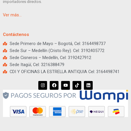
importadores directos.
Ver más…
Contáctenos
Sede Primero de Mayo – Bogotá, Cel: 3164498737
Sede Sur – Medellín (Cristo Rey). Cel: 3192405772
Sede Cisneros – Medellín, Cel: 3192427912
Sede Itagüí, Cel: 3216388479
CDI Y OFICINAS LA ESTRELLA ANTIQUIA Cel: 3164498741
I
F
Y
T
L
n
a
o
i
i
s
c
u
k
n
t
e
t
t
k
a
b
u
o
e
g
o
b
k
d
r
o
e
i
a
k
n
m