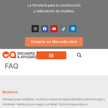
Ir
La ferretería para la construcción
al
y elaboración de muebles.
contenido
I
F
Y
T
L
n
a
o
i
i
s
c
u
k
n
t
e
t
t
k
a
b
u
o
e
Comprar en Mercado Libre
g
o
b
k
d
r
o
e
i
a
k
n
m
FAQ
Nosotros
Herrajes para muebles, cocinas e insumos especializados para el hogar y
ferretería. Ventas al por mayor y al detal. Somos mayoristas e