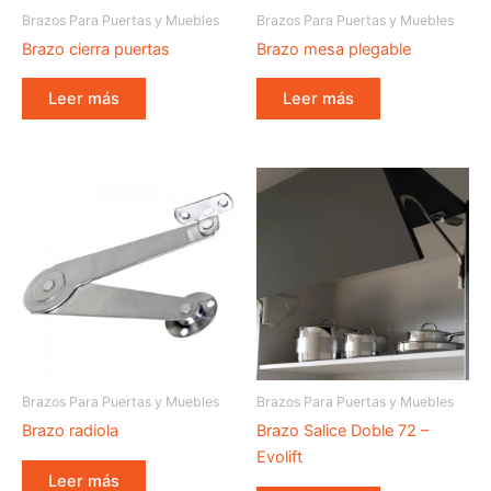
Brazos Para Puertas y Muebles
Brazos Para Puertas y Muebles
Brazo cierra puertas
Brazo mesa plegable
Leer más
Leer más
Brazos Para Puertas y Muebles
Brazos Para Puertas y Muebles
Brazo radiola
Brazo Salice Doble 72 –
Evolift
Leer más