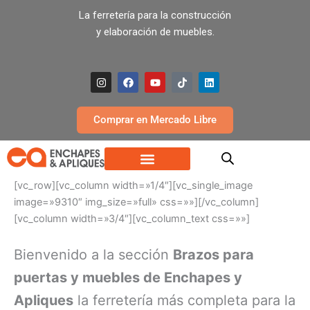
Ir
La ferretería para la construcción
al
y elaboración de muebles.
contenido
I
F
Y
T
L
n
a
o
i
i
s
c
u
k
n
t
e
t
t
k
a
b
u
o
e
Comprar en Mercado Libre
g
o
b
k
d
r
o
e
i
a
k
n
m
[vc_row][vc_column width=»1/4″][vc_single_image
image=»9310″ img_size=»full» css=»»][/vc_column]
[vc_column width=»3/4″][vc_column_text css=»»]
Bienvenido a la sección
Brazos para
puertas y muebles de Enchapes y
Apliques
la ferretería más completa para la