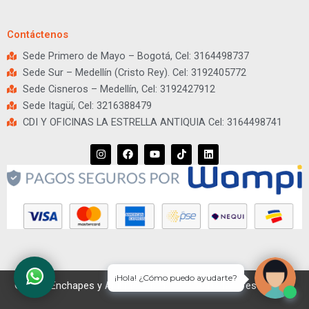
Contáctenos
Sede Primero de Mayo – Bogotá, Cel: 3164498737
Sede Sur – Medellín (Cristo Rey). Cel: 3192405772
Sede Cisneros – Medellín, Cel: 3192427912
Sede Itagüí, Cel: 3216388479
CDI Y OFICINAS LA ESTRELLA ANTIQUIA Cel: 3164498741
I
F
Y
T
L
n
a
o
i
i
s
c
u
k
n
t
e
t
t
k
a
b
u
o
e
g
o
b
k
d
r
o
e
i
a
k
n
m
¡Hola! ¿Cómo puedo ayudarte?
© 2026 Enchapes y Apliques. Todos los derechos reservados.