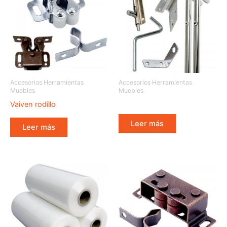
Accesorios Herramientas
Accesorios Herramientas
Muebles
Muebles
Vaiven rodillo
Leer más
Leer más