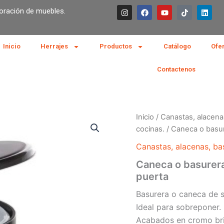
I
F
Y
T
L
boración de muebles.
n
a
o
i
i
s
c
u
k
n
t
e
t
t
k
a
b
u
o
e
g
o
b
k
d
Inicio
Herrajes
Productos
Catálogo
Ofe
r
o
e
i
a
k
n
m
Contactenos
Inicio
/
Canastas, alacena
cocinas.
/ Caneca o basur
Canastas, alacenas, ba
Caneca o basurera
puerta
Basurera o caneca de s
Ideal para sobreponer.
Acabados en cromo bril