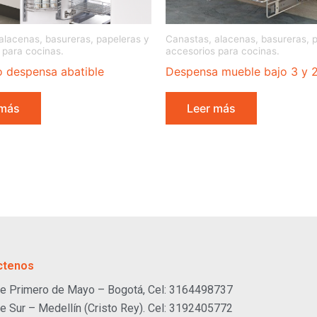
alacenas, basureras, papeleras y
Canastas, alacenas, basureras, 
 para cocinas.
accesorios para cocinas.
o despensa abatible
Despensa mueble bajo 3 y 2
 más
Leer más
ctenos
e Primero de Mayo – Bogotá, Cel: 3164498737
e Sur – Medellín (Cristo Rey). Cel: 3192405772