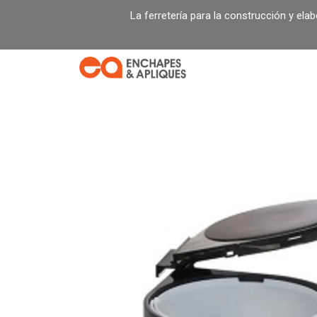
Ir
La ferretería para la construcción y ela
al
contenido