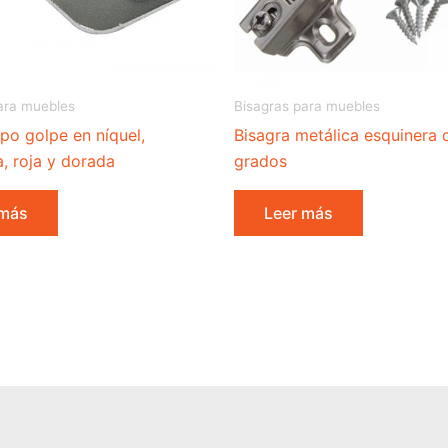
ara muebles
Bisagras para muebles
ipo golpe en níquel,
Bisagra metálica esquinera 
, roja y dorada
grados
 más
Leer más