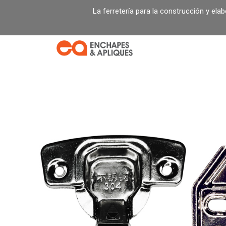
Ir
La ferretería para la construcción y ela
al
contenido