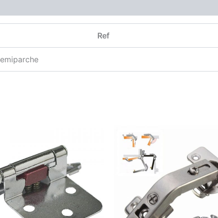
Ref
semiparche