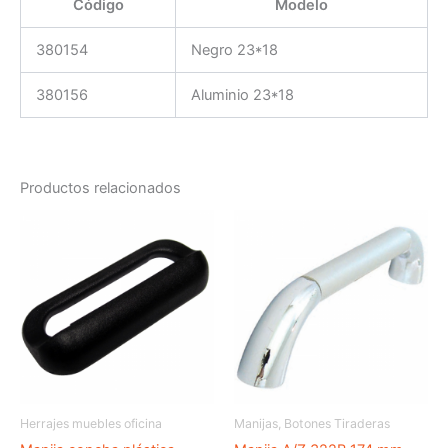
Código
Modelo
380154
Negro 23*18
380156
Aluminio 23*18
Productos relacionados
Herrajes muebles oficina
Manijas, Botones Tiraderas