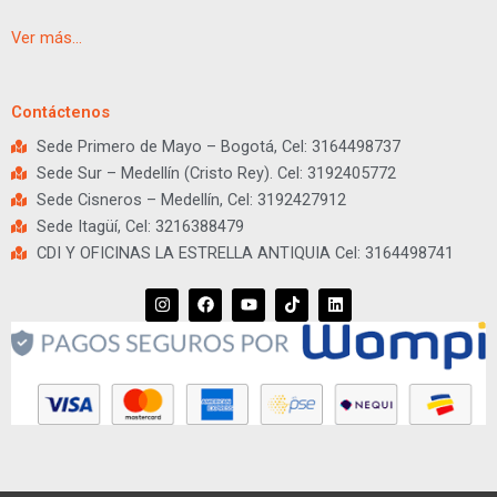
Ver más…
Contáctenos
Sede Primero de Mayo – Bogotá, Cel: 3164498737
Sede Sur – Medellín (Cristo Rey). Cel: 3192405772
Sede Cisneros – Medellín, Cel: 3192427912
Sede Itagüí, Cel: 3216388479
CDI Y OFICINAS LA ESTRELLA ANTIQUIA Cel: 3164498741
I
F
Y
T
L
n
a
o
i
i
s
c
u
k
n
t
e
t
t
k
a
b
u
o
e
g
o
b
k
d
r
o
e
i
a
k
n
m