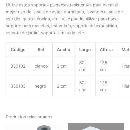
Utiliza estos soportes plegables resistentes para hacer el
mejor uso de la sala de estar, dormitorio, lavandería, sala de
estudio, garaje, cocina, etc., y se puede utilizar para hacer
soporte para macetas, estantería, soporte de exposición,
estante de jardín, soporte laminado, etc.
Código
Ref
Ancho
Largo
Altura
Mate
30
17.5
330102
blanco
2 cm
Hier
cm
cm
30
17.5
330103
negro
2 cm
Hier
cm
cm
Productos relacionados