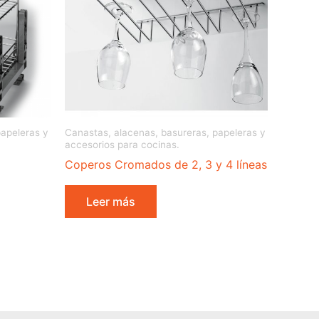
papeleras y
Canastas, alacenas, basureras, papeleras y
accesorios para cocinas.
Coperos Cromados de 2, 3 y 4 líneas
Leer más