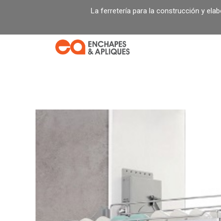
Ir
La ferretería para la construcción y ela
al
contenido