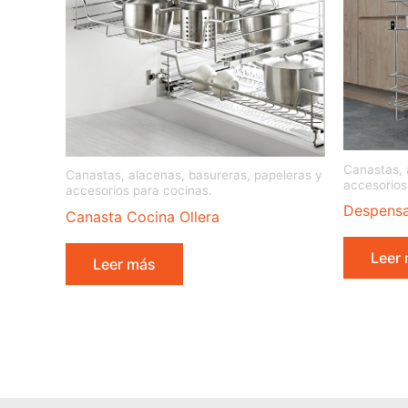
Canastas, 
Canastas, alacenas, basureras, papeleras y
accesorios
accesorios para cocinas.
Despensa
Canasta Cocina Ollera
Leer
Leer más