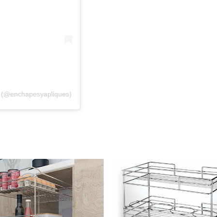
A (@enchapesyapliques)