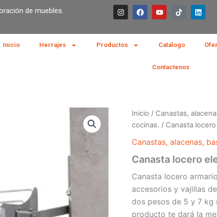
I
F
Y
T
L
boración de muebles.
n
a
o
i
i
s
c
u
k
n
t
e
t
t
k
a
b
u
o
e
g
o
b
k
d
Inicio
Herrajes
Productos
Catálogo
Ofe
r
o
e
i
a
k
n
m
Contactenos
Inicio
/
Canastas, alacena
cocinas.
/ Canasta locero
Canastas, alacenas, ba
Canasta locero el
Canasta locero armario
accesorios y vajillas 
dos pesos de 5 y 7 kg 
producto te dará la mej