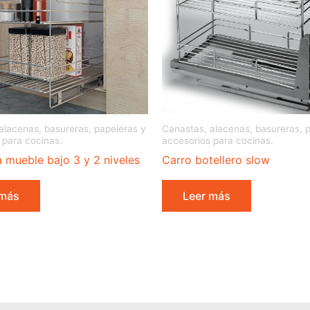
alacenas, basureras, papeleras y
Canastas, alacenas, basureras, 
 para cocinas.
accesorios para cocinas.
 mueble bajo 3 y 2 niveles
Carro botellero slow
 más
Leer más