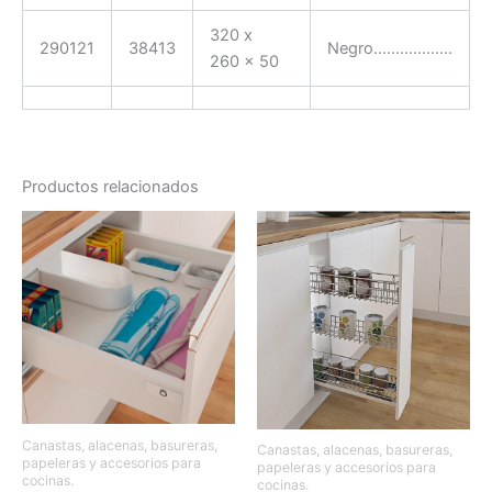
320 x
290121
38413
Negro………………
260 x 50
Productos relacionados
Canastas, alacenas, basureras,
Canastas, alacenas, basureras,
papeleras y accesorios para
papeleras y accesorios para
cocinas.
cocinas.