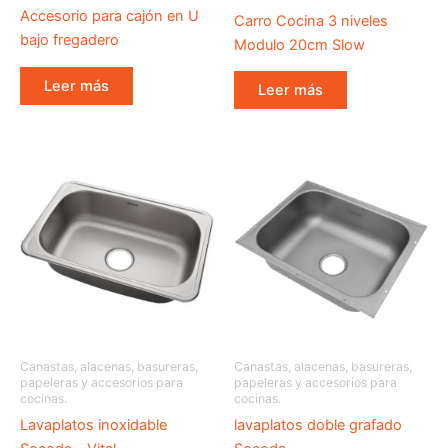
Accesorio para cajón en U
Carro Cocina 3 niveles
bajo fregadero
Modulo 20cm Slow
Leer más
Leer más
Canastas, alacenas, basureras,
Canastas, alacenas, basureras,
papeleras y accesorios para
papeleras y accesorios para
cocinas.
cocinas.
Lavaplatos inoxidable
lavaplatos doble grafado