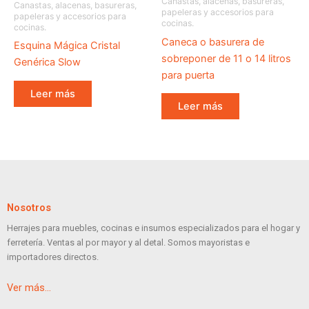
Canastas, alacenas, basureras,
Canastas, alacenas, basureras,
papeleras y accesorios para
papeleras y accesorios para
cocinas.
cocinas.
Caneca o basurera de
Esquina Mágica Cristal
sobreponer de 11 o 14 litros
Genérica Slow
para puerta
Leer más
Leer más
Nosotros
Herrajes para muebles, cocinas e insumos especializados para el hogar y
ferretería. Ventas al por mayor y al detal. Somos mayoristas e
importadores directos.
Ver más…