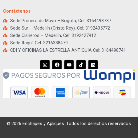
Contáctenos
Sede Primero de Mayo – Bogotá, Cel: 3164498737
Sede Sur – Medellín (Cristo Rey). Cel: 3192405772
Sede Cisneros – Medellín, Cel: 3192427912
Sede Itagüí, Cel: 3216388479
CDI Y OFICINAS LA ESTRELLA ANTIQUIA Cel: 3164498741
I
F
Y
T
L
n
a
o
i
i
s
c
u
k
n
t
e
t
t
k
a
b
u
o
e
g
o
b
k
d
r
o
e
i
a
k
n
m
© 2026 Enchapes y Apliques. Todos los derechos reservados.