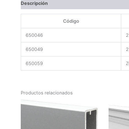
Descripción
Código
650046
2
650049
2
650059
Z
Productos relacionados