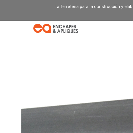
Ir
La ferretería para la construcción y ela
al
contenido