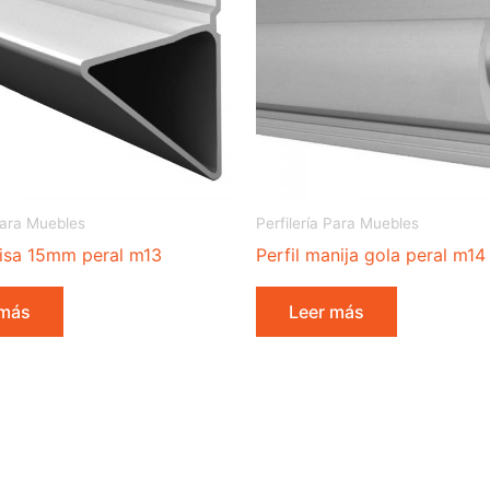
 Para Muebles
Perfilería Para Muebles
pisa 15mm peral m13
Perfil manija gola peral m14
 más
Leer más