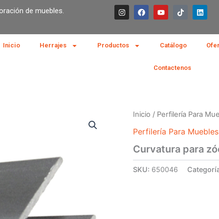
I
F
Y
T
L
boración de muebles.
n
a
o
i
i
s
c
u
k
n
t
e
t
t
k
a
b
u
o
e
g
o
b
k
d
Inicio
Herrajes
Productos
Catálogo
Ofe
r
o
e
i
a
k
n
m
Contactenos
Inicio
/
Perfilería Para Mu
Perfilería Para Muebles
Curvatura para zó
SKU:
650046
Categorí