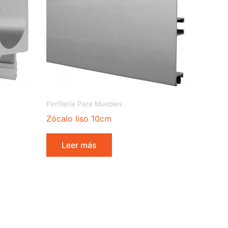
Perfilería Para Muebles
Zócalo liso 10cm
Leer más