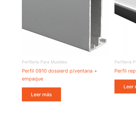
Perfilería Para Muebles
Perfilería
Perfil 0910 dossierd p/ventana +
Perfil re
empaque
Leer
Leer más