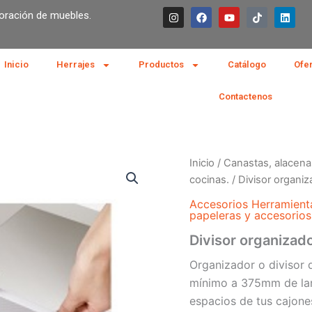
I
F
Y
T
L
boración de muebles.
n
a
o
i
i
s
c
u
k
n
t
e
t
t
k
a
b
u
o
e
g
o
b
k
d
Inicio
Herrajes
Productos
Catálogo
Ofe
r
o
e
i
a
k
n
m
Contactenos
Inicio
/
Canastas, alacena
cocinas.
/ Divisor organi
Accesorios Herramient
papeleras y accesorios
Divisor organizad
Organizador o divisor 
mínimo a 375mm de lar
espacios de tus cajones