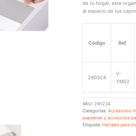
de tu hogar, este orga
al espacio de tus cajo
Código
Ref.
V-
290324
YM02
SKU:
290234
Categorías:
Accesorios H
papeleras y accesorios pa
Etiqueta:
Herrajes para m