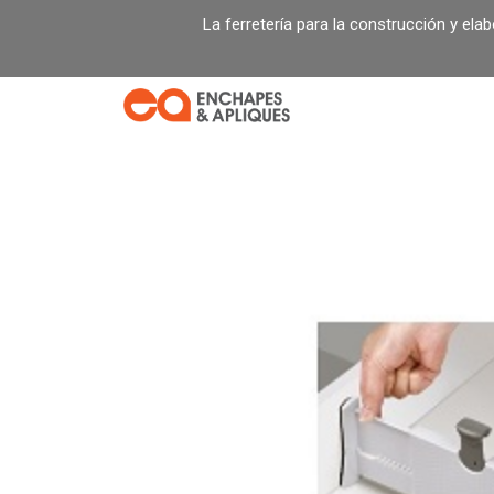
Ir
La ferretería para la construcción y ela
al
contenido