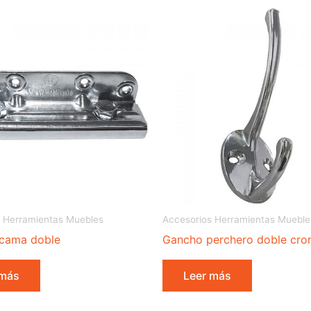
 Herramientas Muebles
Accesorios Herramientas Mueble
cama doble
Gancho perchero doble cr
 más
Leer más