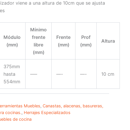
nizador viene a una altura de 10cm que se ajusta
nes
Mínimo
Módulo
frente
Frente
Prof
Altura
(mm)
libre
(mm)
(mm)
(mm)
375mm
hasta
—–
—-
—-
10 cm
554mm
erramientas Muebles
,
Canastas, alacenas, basureras,
ra cocinas.
,
Herrajes Especializados
uebles de cocina