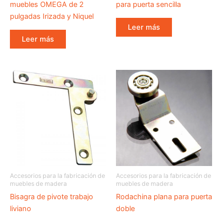
muebles OMEGA de 2
para puerta sencilla
pulgadas Irizada y Niquel
Leer más
Leer más
Accesorios para la fabricación de
Accesorios para la fabricación de
muebles de madera
muebles de madera
Bisagra de pivote trabajo
Rodachina plana para puerta
liviano
doble