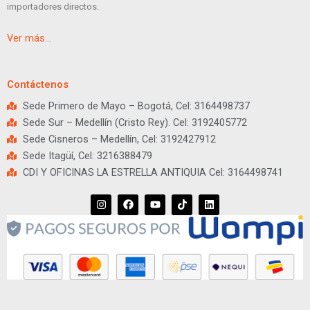
importadores directos.
Ver más…
Contáctenos
Sede Primero de Mayo – Bogotá, Cel: 3164498737
Sede Sur – Medellín (Cristo Rey). Cel: 3192405772
Sede Cisneros – Medellín, Cel: 3192427912
Sede Itagüí, Cel: 3216388479
CDI Y OFICINAS LA ESTRELLA ANTIQUIA Cel: 3164498741
I
F
Y
T
L
n
a
o
i
i
s
c
u
k
n
t
e
t
t
k
a
b
u
o
e
g
o
b
k
d
r
o
e
i
a
k
n
m