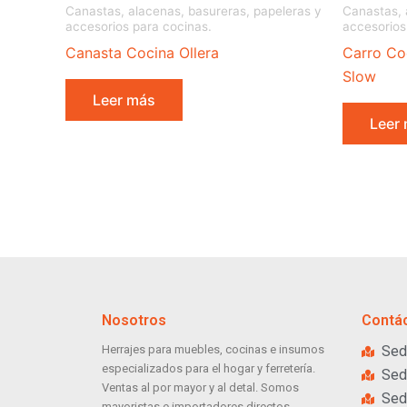
Canastas, alacenas, basureras, papeleras y
Canastas, 
accesorios para cocinas.
accesorios
Canasta Cocina Ollera
Carro Co
Slow
Leer más
Leer
Nosotros
Contá
Herrajes para muebles, cocinas e insumos
Sed
especializados para el hogar y ferretería.
Sed
Ventas al por mayor y al detal. Somos
Sed
mayoristas e importadores directos.