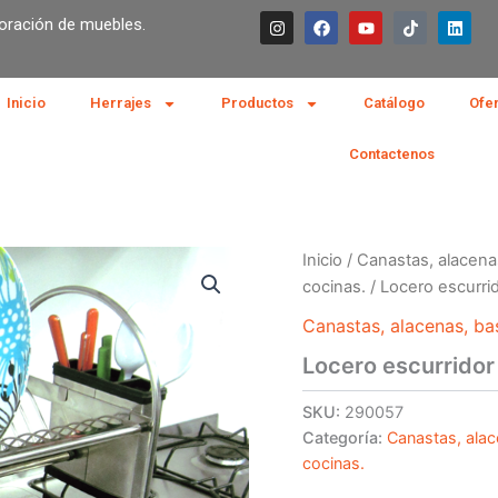
I
F
Y
T
L
boración de muebles.
n
a
o
i
i
s
c
u
k
n
t
e
t
t
k
a
b
u
o
e
g
o
b
k
d
Inicio
Herrajes
Productos
Catálogo
Ofe
r
o
e
i
a
k
n
m
Contactenos
Inicio
/
Canastas, alacena
cocinas.
/ Locero escurri
Canastas, alacenas, ba
Locero escurridor
SKU:
290057
Categoría:
Canastas, alac
cocinas.