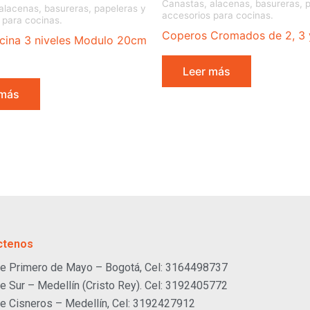
Canastas, alacenas, basureras, 
alacenas, basureras, papeleras y
accesorios para cocinas.
 para cocinas.
Coperos Cromados de 2, 3 y
cina 3 niveles Modulo 20cm
Leer más
 más
ctenos
e Primero de Mayo – Bogotá, Cel: 3164498737
e Sur – Medellín (Cristo Rey). Cel: 3192405772
e Cisneros – Medellín, Cel: 3192427912