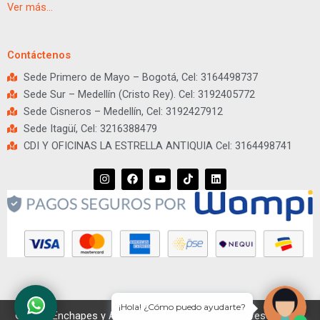
Ver más…
Contáctenos
Sede Primero de Mayo – Bogotá, Cel: 3164498737
Sede Sur – Medellín (Cristo Rey). Cel: 3192405772
Sede Cisneros – Medellín, Cel: 3192427912
Sede Itagüí, Cel: 3216388479
CDI Y OFICINAS LA ESTRELLA ANTIQUIA Cel: 3164498741
I
F
Y
T
L
n
a
o
i
i
s
c
u
k
n
t
e
t
t
k
a
b
u
o
e
g
o
b
k
d
r
o
e
i
a
k
n
m
¡Hola! ¿Cómo puedo ayudarte?
© 2026 Enchapes y Apliques. Todos los derechos reservados.