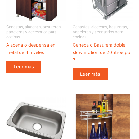
Canastas, alacenas, basureras,
Canastas, alacenas, basureras,
papeleras y accesorios para
papeleras y accesorios para
cocinas.
cocinas.
Alacena o despensa en
Caneca o Basurera doble
metal de 4 niveles
slow motion de 20 litros por
2
Leer más
Leer más