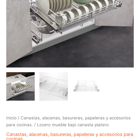
Inicio
/
Canastas, alacenas, basureras, papeleras y accesorios
para cocinas.
/ Locero mueble bajo canasta platero
Canastas, alacenas, basureras, papeleras y accesorios para
cocinas.