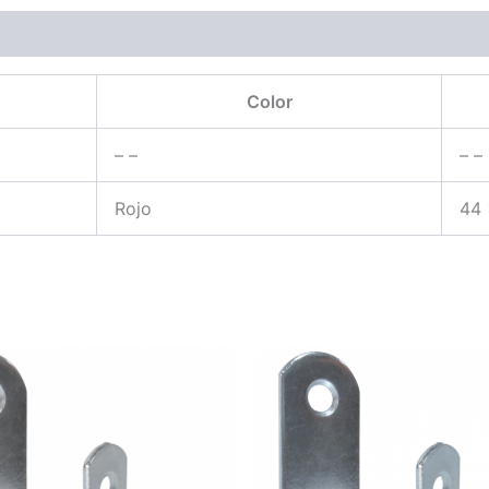
Color
– –
– –
Rojo
44 