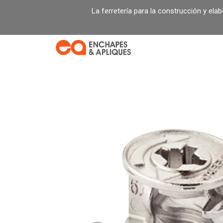
Ir
La ferretería para la construcción y ela
al
contenido