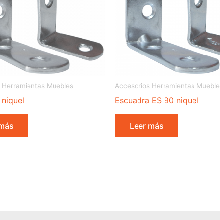
 Herramientas Muebles
Accesorios Herramientas Mueble
 niquel
Escuadra ES 90 niquel
 más
Leer más