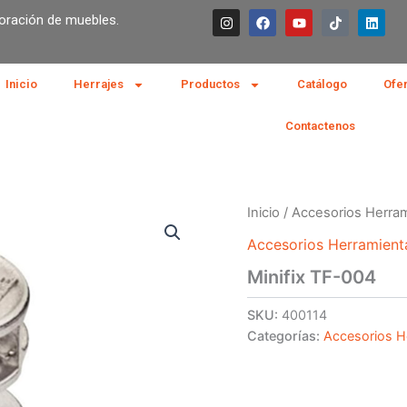
I
F
Y
T
L
boración de muebles.
n
a
o
i
i
s
c
u
k
n
t
e
t
t
k
a
b
u
o
e
g
o
b
k
d
Inicio
Herrajes
Productos
Catálogo
Ofe
r
o
e
i
a
k
n
m
Contactenos
Inicio
/
Accesorios Herra
Accesorios Herramient
Minifix TF-004
SKU:
400114
Categorías:
Accesorios H