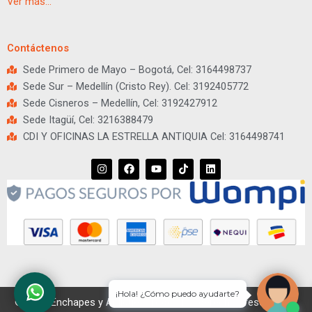
Ver más…
Contáctenos
Sede Primero de Mayo – Bogotá, Cel: 3164498737
Sede Sur – Medellín (Cristo Rey). Cel: 3192405772
Sede Cisneros – Medellín, Cel: 3192427912
Sede Itagüí, Cel: 3216388479
CDI Y OFICINAS LA ESTRELLA ANTIQUIA Cel: 3164498741
I
F
Y
T
L
n
a
o
i
i
s
c
u
k
n
t
e
t
t
k
a
b
u
o
e
g
o
b
k
d
r
o
e
i
a
k
n
m
¡Hola! ¿Cómo puedo ayudarte?
© 2026 Enchapes y Apliques. Todos los derechos reservados.