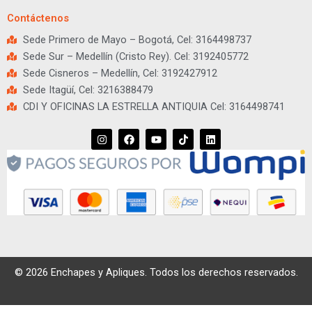
Contáctenos
Sede Primero de Mayo – Bogotá, Cel: 3164498737
Sede Sur – Medellín (Cristo Rey). Cel: 3192405772
Sede Cisneros – Medellín, Cel: 3192427912
Sede Itagüí, Cel: 3216388479
CDI Y OFICINAS LA ESTRELLA ANTIQUIA Cel: 3164498741
I
F
Y
T
L
n
a
o
i
i
s
c
u
k
n
t
e
t
t
k
a
b
u
o
e
g
o
b
k
d
r
o
e
i
a
k
n
m
© 2026 Enchapes y Apliques. Todos los derechos reservados.