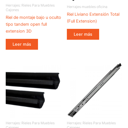
Herrajes: Rieles Para Muebles
Herrajes muebles oficina
Cajones
Riel Liviano Extensión Total
Riel de montaje bajo u oculto
(Full Extension)
tipo tandem open full
extension 3D
Leer más
Leer más
Herrajes: Rieles Para Muebles
Herrajes: Rieles Para Muebles
Cajones
Cajones