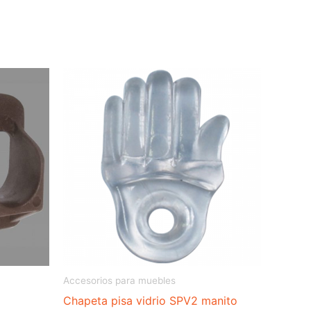
Accesorios para muebles
Chapeta pisa vidrio SPV2 manito