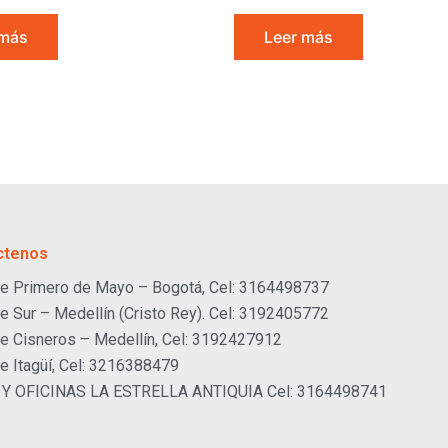
 más
Leer más
ctenos
e Primero de Mayo – Bogotá, Cel: 3164498737
e Sur – Medellín (Cristo Rey). Cel: 3192405772
e Cisneros – Medellín, Cel: 3192427912
e Itagüí, Cel: 3216388479
 Y OFICINAS LA ESTRELLA ANTIQUIA Cel: 3164498741