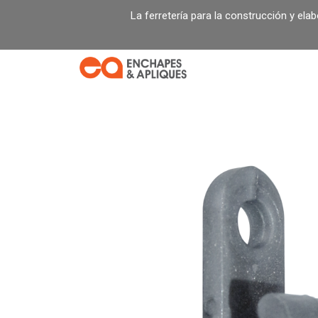
Ir
La ferretería para la construcción y ela
al
contenido