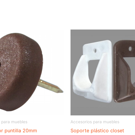
 para muebles
Accesorios para muebles
or puntilla 20mm
Soporte plástico closet