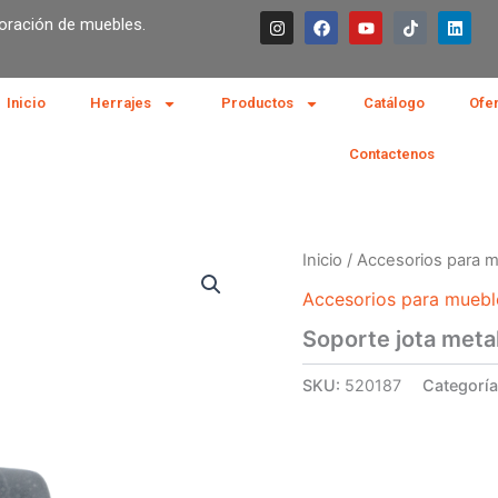
I
F
Y
T
L
boración de muebles.
n
a
o
i
i
s
c
u
k
n
t
e
t
t
k
a
b
u
o
e
g
o
b
k
d
Inicio
Herrajes
Productos
Catálogo
Ofe
r
o
e
i
a
k
n
m
Contactenos
Inicio
/
Accesorios para 
Accesorios para muebl
Soporte jota meta
SKU:
520187
Categorí