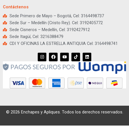
Contáctenos
Sede Primero de Mayo – Bogotá, Cel: 3164498737
Sede Sur – Medellín (Cristo Rey). Cel: 3192405772
Sede Cisneros – Medellín, Cel: 3192427912
Sede Itagüí, Cel: 3216388479
CDI Y OFICINAS LA ESTRELLA ANTIQUIA Cel: 3164498741
I
F
Y
T
L
n
a
o
i
i
s
c
u
k
n
t
e
t
t
k
a
b
u
o
e
g
o
b
k
d
r
o
e
i
a
k
n
m
© 2026 Enchapes y Apliques. Todos los derechos reservados.