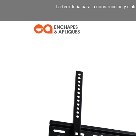
Ir
La ferretería para la construcción y ela
al
contenido