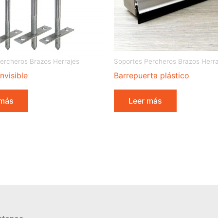
ercheros Brazos Herrajes
Soportes Percheros Brazos Herra
nvisible
Barrepuerta plástico
 más
Leer más