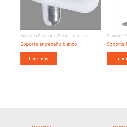
Soportes Percheros Brazos Herrajes
Soportes P
Soporte entrepaño blanco
Soporte i
Leer más
Leer