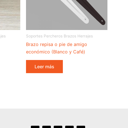
jes
Soportes Percheros Brazos Herrajes
Brazo repisa o pie de amigo
económico (Blanco y Café)
Leer más
I
F
Y
T
L